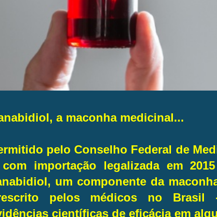
anabidiol, a maconha medicinal...
ermitido pelo Conselho Federal de Med
 com importação legalizada em 2015
anabidiol, um componente da maconha
rescrito pelos médicos no Brasi
vidências científicas de eficácia em al