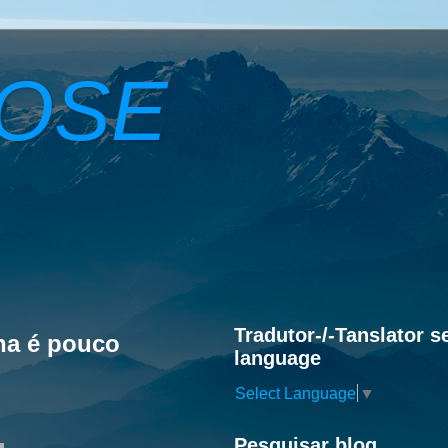
ROSE
Tradutor-/-Tanslator s
ha é pouco
language
Select Language
▼
Pesquisar blog