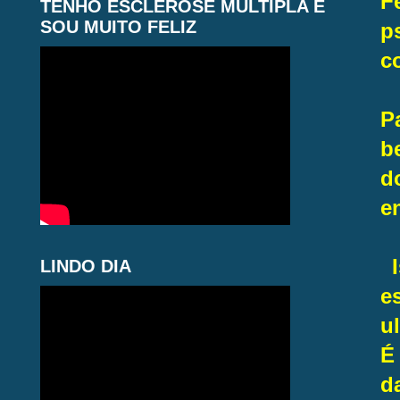
F
TENHO ESCLEROSE MÚLTIPLA E
SOU MUITO FELIZ
p
c
P
b
d
e
I
LINDO DIA
e
u
É
d