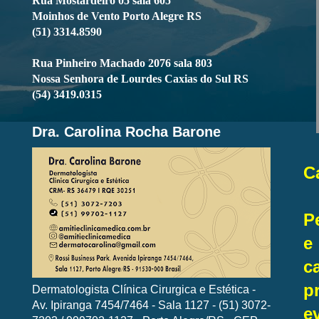
Rua Mostardeiro 05 sala 605
Moinhos de Vento Porto Alegre RS
(51) 3314.8590
Rua Pinheiro Machado 2076 sala 803
Nossa Senhora de Lourdes Caxias do Sul RS
(54) 3419.0315
Dra. Carolina Rocha Barone
C
P
e
c
p
Dermatologista Clínica Cirurgica e Estética -
Av. Ipiranga 7454/7464 - Sala 1127 - (51) 3072-
e