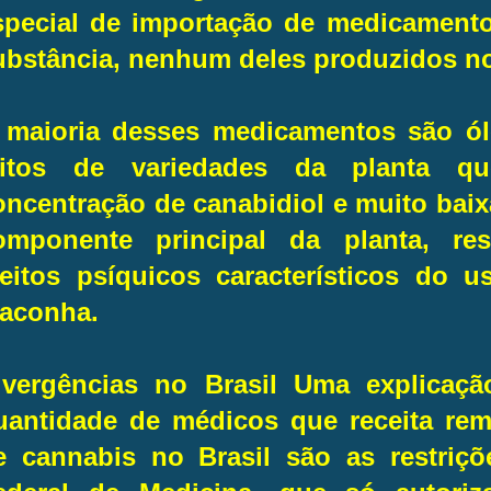
special de importação de medicament
ubstância, nenhum deles produzidos no
 maioria desses medicamentos são óle
eitos de variedades da planta q
oncentração de canabidiol e muito baix
omponente principal da planta, res
feitos psíquicos característicos do u
aconha.
ivergências no Brasil Uma explicaç
uantidade de médicos que receita rem
e cannabis no Brasil são as restriç