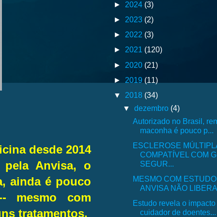
►
2024
(3)
►
2023
(2)
►
2022
(3)
►
2021
(120)
►
2020
(21)
►
2019
(11)
▼
2018
(34)
▼
dezembro
(4)
Autorizado no Brasil, r
maconha é pouco p...
ESCLEROSE MÚLTIPL
icina desde 2014
COMPATÍVEL COM 
 pela Anvisa, o
SEGUR...
MESMO COM ESTUDO 
, ainda é pouco
ANVISA NÃO LIBERA 
l -- mesmo com
Estudo revela o impacto
guns tratamentos.
cuidador de doentes...