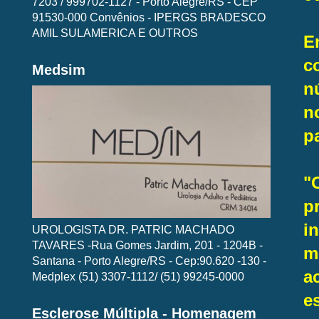
7203 / 999702-1127 - Porto Alegre/RS - CEP
91530-000 Convênios - IPERGS BRADESCO
AMIL SULAMERICA E OUTROS
E
c
Medsim
n
n
p
"
p
i
UROLOGISTA DR. PATRIC MACHADO
TAVARES -Rua Gomes Jardim, 201 - 1204B -
m
Santana - Porto Alegre/RS - Cep:90.620 -130 -
a
Medplex (51) 3307-1112/ (51) 99245-0000
e
Esclerose Múltipla - Homenagem