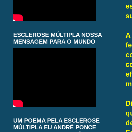
e
s
A
ESCLEROSE MÚLTIPLA NOSSA
MENSAGEM PARA O MUNDO
f
c
c
e
m
D
q
UM POEMA PELA ESCLEROSE
d
MÚLTIPLA EU ANDRÉ PONCE