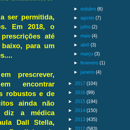
►
outubro
(6)
 ser permitida,
►
agosto
(7)
os. Em 2018, o
►
julho
(2)
prescrições até
►
maio
(4)
 baixo, para um
►
abril
(3)
►
março
(3)
s....
►
fevereiro
(1)
►
janeiro
(4)
em prescrever,
 em encontrar
►
2017
(104)
►
2016
(99)
os robustos e de
►
2015
(194)
itos ainda não
►
2014
(150)
, diz a médica
►
2013
(435)
ula Dall Stella,
►
2012
(583)