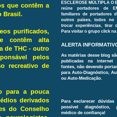
ESCLEROSE MÚLTIPLA O BL
os que contêm a
reúne portadores de E
 Brasil.
familiares de portadores d
outros países, todos no
trocar experiências, tirar
os purificados,
Para visitar o grupo click na
ue contêm alta
ALERTA INFORMATIV
a de THC - outro
As matérias desse blog sã
ponsável pelos
publicadas na internet 
so recreativo de
fontes, não devendo porta
para Auto-Diagnóstico, Au
ou Auto-Medicação.
ão para a pouca
édios derivados
Para esclarecer dúvidas
possível diagnóstico,
ões do Conselho
médico de confiança!