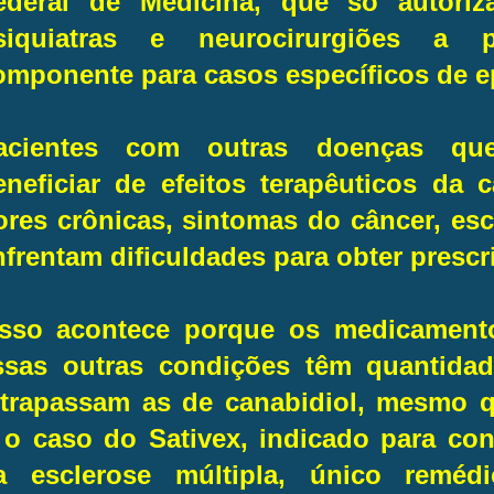
ederal de Medicina, que só autoriza
siquiatras e neurocirurgiões a 
omponente para casos específicos de ep
acientes com outras doenças qu
eneficiar de efeitos terapêuticos da
ores crônicas, sintomas do câncer, escl
nfrentam dificuldades para obter prescr
sso acontece porque os medicament
ssas outras condições têm quantida
ltrapassam as de canabidiol, mesmo q
 o caso do Sativex, indicado para co
a esclerose múltipla, único reméd