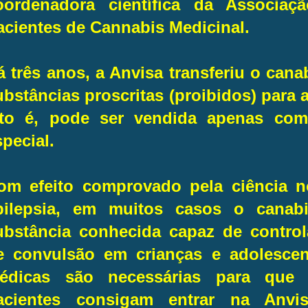
oordenadora científica da Associaçã
acientes de Cannabis Medicinal.
á três anos, a Anvisa transferiu o canab
ubstâncias proscritas (proibidos) para 
sto é, pode ser vendida apenas com
special.
om efeito comprovado pela ciência n
pilepsia, em muitos casos o canabi
ubstância conhecida capaz de control
e convulsão em crianças e adolescent
édicas são necessárias para que 
acientes consigam entrar na Anv