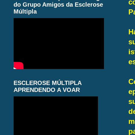
c
do Grupo Amigos da Esclerose
P
Múltipla
H
s
i
e
C
ESCLEROSE MÚLTIPLA
APRENDENDO A VOAR
e
s
d
m
p