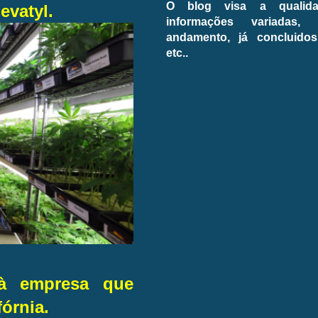
O blog visa a qualida
evatyl.
informações variadas,
andamento, já concluidos,
etc..
à empresa que
órnia.