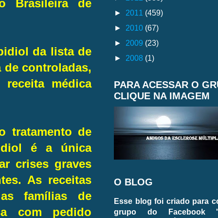
o Brasileira de
►
2011
(459)
►
2010
(67)
►
2009
(23)
idiol da lista de
►
2008
(1)
a de controladas,
 receita médica
PARA ACESSAR O G
CLIQUE NA IMAGEM
o tratamento de
diol é a única
ar crises graves
es. As receitas
O BLOG
as famílias de
Esse blog foi criado para 
isa com pedido
grupo do Facebook 