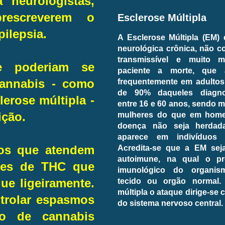
 neurologistas,
prescreverem o
Esclerose Múltipla
ilepsia.
A Esclerose Múltipla (EM)
neurológica crônica, não c
transmissível e muito 
e poderiam se
paciente a morte, que 
frequentemente em adultos
 cannabis - como
de 90% daqueles diagno
erose múltipla -
entre 16 e 60 anos, sendo
mulheres do que em home
ição.
doença não seja herdada
aparece em indivíduos p
Acredita-se que a EM se
os que atendem
autoimune, na qual o pr
des de THC que
imunológico do organi
tecido ou orgão normal.
ue ligeiramente.
múltipla o ataque dirige-se 
ntrolar espasmos
do sistema nervoso central.
io de cannabis