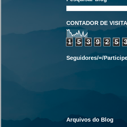
CONTADOR DE VISIT
1
5
3
9
2
5
Seguidores/=/Particip
Arquivos do Blog