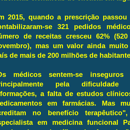
m 2015, quando a prescrição passou a
ontabilizaram-se 321 pedidos médic
úmero de receitas cresceu 62% (520 
ovembro), mas um valor ainda muito
aís de mais de 200 milhões de habitante
Os médicos sentem-se inseguros 
rincipalmente pela dificuldade
nformações, a falta de estudos clínic
edicamentos em farmácias. Mas mu
creditam no benefício terapêutico"
specialista em medicina funcional Pa