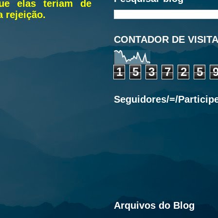
e elas teriam de
 rejeição.
CONTADOR DE VISIT
1
5
3
7
2
5
Seguidores/=/Particip
Arquivos do Blog