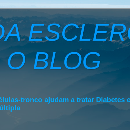
DA ESCLE
 O BLOG
élulas-tronco ajudam a tratar Diabetes 
últipla