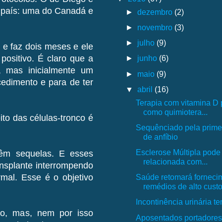
 país: uma do Canadá e
►
dezembro
(2)
►
novembro
(3)
►
julho
(9)
e e faz dois meses e ele
►
junho
(6)
positivo. É claro que a
, mas inicialmente um
►
maio
(9)
cedimento e para de ter
▼
abril
(16)
Terapia com vitamina D 
como quimiotera...
to das células-tronco é
Sequênciado pela prime
de anfíbio
Esclerose Múltipla pode
têm sequelas. E esses
relacionada com...
ansplante interrompendo
Saúde retomará forneci
rmal. Esse é o objetivo
remédios de alto cust
Incontinência urinária t
do, mas, nem por isso
Aposentados portadore