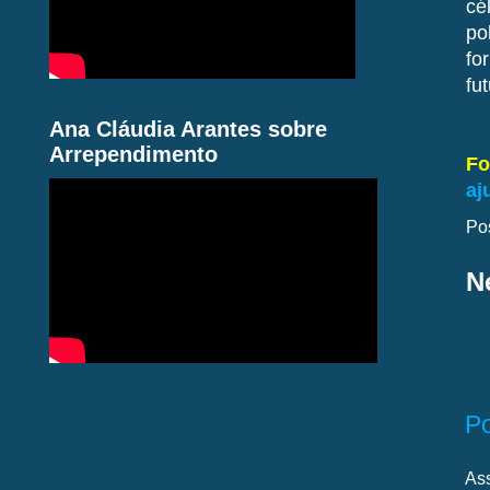
cé
po
fo
fu
Ana Cláudia Arantes sobre
Arrependimento
Fo
aj
Po
N
P
As