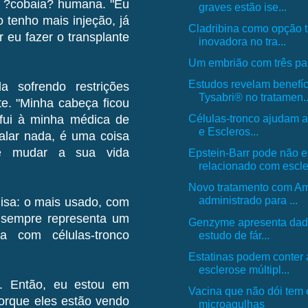
ma ?cobaia? humana. "Eu
graves estão ise...
 tenho mais injeção, já
Cladribina como opção t
 eu fazer o transplante
inovadora no tra...
Um embrião com três pa
Estudos revelam benefíc
 sofrendo restrições
Tysabri® no tratamen..
te. "Minha cabeça ficou
Células-tronco ajudam a
fui à minha médica de
e Escleros...
alar nada, é uma coisa
e mudar a sua vida
Epstein-Barr pode não e
relacionado com escler
Novo tratamento com Am
administrado para ...
uisa: o mais usado, com
e sempre representa um
Genzyme apresenta dado
a com células-tronco
estudo de fár...
Estatinas podem conter
esclerose múltipl...
to. Então, eu estou em
Vacina que não dói tem 
orque eles estão vendo
microagulhas