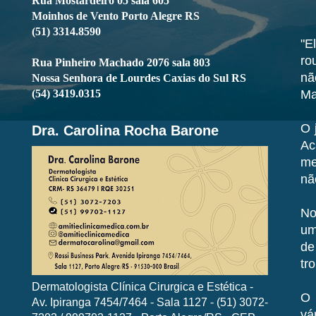
Rua Mostardeiro 05 sala 605
Moinhos de Vento Porto Alegre RS
(51) 3314.8590
"E
ro
Rua Pinheiro Machado 2076 sala 803
nã
Nossa Senhora de Lourdes Caxias do Sul RS
(54) 3419.0315
Ma
O 
Dra. Carolina Rocha Barone
Ac
me
nã
No
um
de
tr
Dermatologista Clínica Cirurgica e Estética -
O 
Av. Ipiranga 7454/7464 - Sala 1127 - (51) 3072-
vá