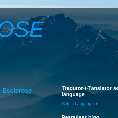
ROSE
Tradutor-/-Tanslator s
e Esclerose
language
Select Language
▼
Pesquisar blog