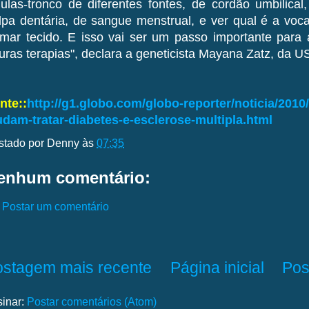
lulas-tronco de diferentes fontes, de cordão umbilical
lpa dentária, de sangue menstrual, e ver qual é a vo
rmar tecido. E isso vai ser um passo importante para
turas terapias", declara a geneticista Mayana Zatz, da U
nte::
http://g1.globo.com/globo-reporter/noticia/2010
udam-tratar-diabetes-e-esclerose-multipla.html
stado por
Denny
às
07:35
enhum comentário:
Postar um comentário
ostagem mais recente
Página inicial
Pos
sinar:
Postar comentários (Atom)