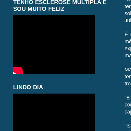
TENHO ESCLEROSE MÚLTIPLA E
te
SOU MUITO FELIZ
so
Ju
É 
mé
ex
ma
Ma
te
tr
LINDO DIA
"É
co
ca
"I