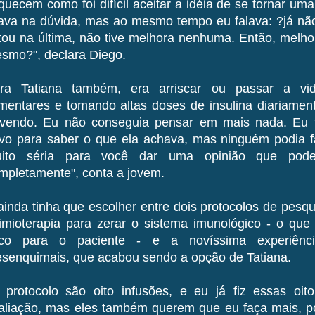
quecem como foi difícil aceitar a idéia de se tornar u
cava na dúvida, mas ao mesmo tempo eu falava: ?já não
tou na última, não tive melhora nenhuma. Então, melhor
smo?", declara Diego.
ra Tatiana também, era arriscar ou passar a vida
imentares e tomando altas doses de insulina diariamen
rvendo. Eu não conseguia pensar em mais nada. Eu 
vo para saber o que ela achava, mas ninguém podia f
ito séria para você dar uma opinião que pod
mpletamente", conta a jovem.
ainda tinha que escolher entre dois protocolos de pesq
imioterapia para zerar o sistema imunológico - o qu
sco para o paciente - e a novíssima experiênci
senquimais, que acabou sendo a opção de Tatiana.
 protocolo são oito infusões, e eu já fiz essas oi
aliação, mas eles também querem que eu faça mais, p