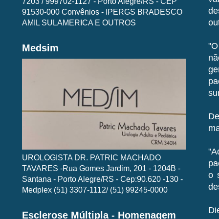
7203 / 999702-1127 - Porto Alegre/RS - CEP
de
91530-000 Convênios - IPERGS BRADESCO
ou
AMIL SULAMERICA E OUTROS
"O
Medsim
nã
ge
pa
sur
De
ma
"A
UROLOGISTA DR. PATRIC MACHADO
pa
TAVARES -Rua Gomes Jardim, 201 - 1204B -
o 
Santana - Porto Alegre/RS - Cep:90.620 -130 -
de
Medplex (51) 3307-1112/ (51) 99245-0000
Di
Esclerose Múltipla - Homenagem