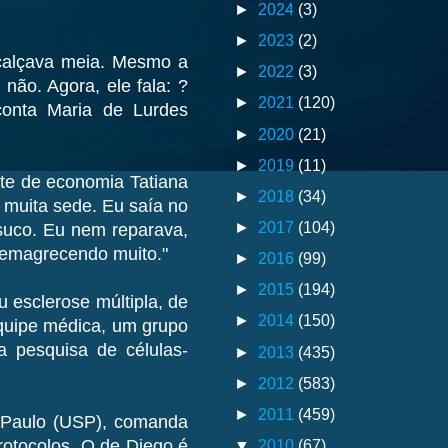
►
2024
(3)
►
2023
(2)
 calçava meia. Mesmo a
►
2022
(3)
não. Agora, ele fala: ?
►
2021
(120)
conta Maria de Lurdes
►
2020
(21)
►
2019
(11)
te de economia Tatiana
►
2018
(34)
 muita sede. Eu saía no
►
2017
(104)
suco. Eu nem reparava,
 emagrecendo muito."
►
2016
(99)
►
2015
(194)
u esclerose múltipla, de
►
2014
(150)
quipe médica, um grupo
a pesquisa de células-
►
2013
(435)
►
2012
(583)
►
2011
(459)
o Paulo (USP), comanda
▼
2010
(67)
rotocolos. O de Diego é