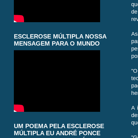
qu
de
re
As
ESCLEROSE MÚLTIPLA NOSSA
pa
MENSAGEM PARA O MUNDO
pe
po
"O
te
pa
he
A 
de
qu
UM POEMA PELA ESCLEROSE
MÚLTIPLA EU ANDRÉ PONCE
"G