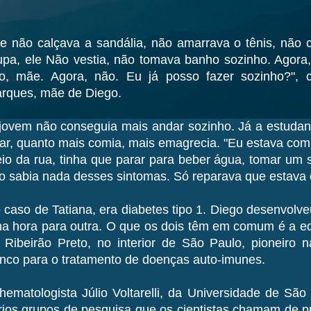
le não calçava a sandália, não amarrava o tênis, não
upa, ele Não vestia, não tomava banho sozinho. Agora, 
o, mãe. Agora, não. Eu já posso fazer sozinho?", 
rques, mãe de Diego.
jovem não conseguia mais andar sozinho. Já a estudan
ar, quanto mais comia, mais emagrecia. "Eu estava com
io da rua, tinha que parar para beber água, tomar um 
o sabia nada desses sintomas. Só reparava que estava
 caso de Tatiana, era diabetes tipo 1. Diego desenvolve
a hora para outra. O que os dois têm em comum é a e
 Ribeirão Preto, no interior de São Paulo, pioneiro n
onco para o tratamento de doenças auto-imunes.
hematologista Júlio Voltarelli, da Universidade de Sã
rios grupos de pesquisa que os cientistas chamam de p