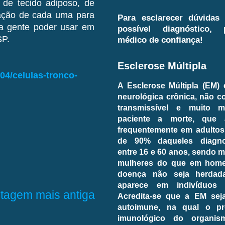
, de tecido adiposo, de
cação de cada uma para
Para esclarecer dúvidas
 a gente poder usar em
possível diagnóstico,
SP.
médico de confiança!
Esclerose Múltipla
/04/celulas-tronco-
A Esclerose Múltipla (EM)
neurológica crônica, não c
transmissível e muito 
paciente a morte, que 
frequentemente em adultos
de 90% daqueles diagno
entre 16 e 60 anos, sendo
mulheres do que em home
doença não seja herdada
aparece em indivíduos p
tagem mais antiga
Acredita-se que a EM se
autoimune, na qual o pr
imunológico do organi