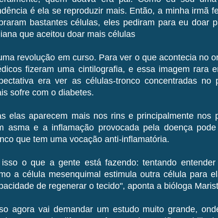
ndência é ela se reproduzir mais. Então, a minha irmã f
braram bastantes células, eles pediram para eu doar pa
liana que aceitou doar mais células
uma revolução em curso. Para ver o que acontecia no o
dicos fizeram uma cintilografia, e essa imagem rara en
pectativa era ver as células-tronco concentradas no
is sofre com o diabetes.
s elas aparecem mais nos rins e principalmente nos 
m asma e a inflamação provocada pela doença pode t
onco que tem uma vocação anti-inflamatória.
 isso o que a gente está fazendo: tentando entende
mo a célula mesenquimal estimula outra célula para ela
pacidade de regenerar o tecido", aponta a bióloga Maris
sso agora vai demandar um estudo muito grande, on