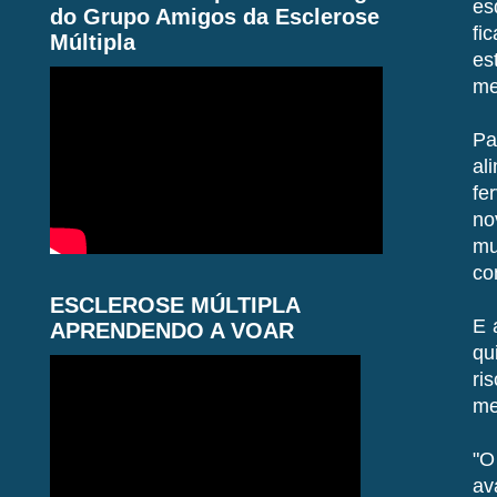
es
do Grupo Amigos da Esclerose
fi
Múltipla
es
me
Pa
al
fe
no
mu
co
ESCLEROSE MÚLTIPLA
E 
APRENDENDO A VOAR
qu
ri
me
"O
av