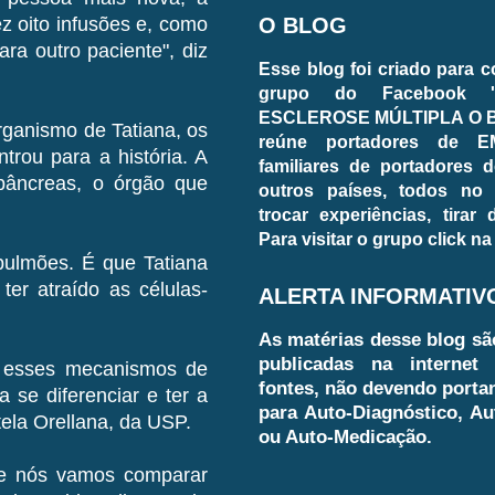
O BLOG
ez oito infusões e, como
ra outro paciente", diz
Esse blog foi criado para 
grupo do Facebook 
ESCLEROSE MÚLTIPLA O BL
rganismo de Tatiana, os
reúne portadores de E
trou para a história. A
familiares de portadores d
 pâncreas, o órgão que
outros países, todos no
trocar experiências, tirar
Para visitar o grupo click na
pulmões. É que Tatiana
er atraído as células-
ALERTA INFORMATIV
As matérias desse blog sã
publicadas na internet 
r esses mecanismos de
fontes, não devendo porta
 se diferenciar e ter a
para Auto-Diagnóstico, Au
tela Orellana, da USP.
ou Auto-Medicação.
de nós vamos comparar