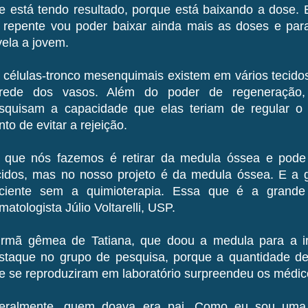
e está tendo resultado, porque está baixando a dose. E
 repente vou poder baixar ainda mais as doses e parar
vela a jovem.
 células-tronco mesenquimais existem em vários tecido
rede dos vasos. Além do poder de regeneração
squisam a capacidade que elas teriam de regular o 
nto de evitar a rejeição.
 que nós fazemos é retirar da medula óssea e pode 
cidos, mas no nosso projeto é da medula óssea. E a ge
ciente sem a quimioterapia. Essa que é a grande 
matologista Júlio Voltarelli, USP.
irmã gêmea de Tatiana, que doou a medula para a 
staque no grupo de pesquisa, porque a quantidade d
e se reproduziram em laboratório surpreendeu os médic
eralmente, quem doava era pai. Como eu sou uma