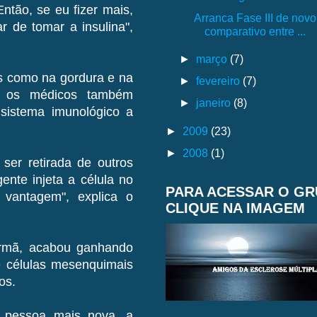
ntão, se eu fizer mais,
Arranca Fase III de nov
 de tomar a insulina",
comparativo entre ...
►
março
(7)
s como na gordura e na
►
fevereiro
(7)
, os médicos também
►
janeiro
(8)
sistema imunológico a
►
2009
(23)
►
2008
(1)
ser retirada de outros
nte injeta a célula no
PARA ACESSAR O G
vantagem", explica o
CLIQUE NA IMAGEM
irmã, acabou ganhando
e células mesenquimais
os.
 pessoa mais nova, a