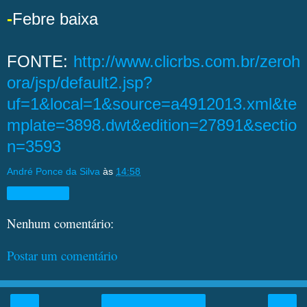
-
Febre baixa
FONTE:
http://www.clicrbs.com.br/zeroh
ora/jsp/default2.jsp?
uf=1&local=1&source=a4912013.xml&te
mplate=3898.dwt&edition=27891&sectio
n=3593
André Ponce da Silva
às
14:58
Compartilhar
Nenhum comentário:
Postar um comentário
‹
›
Página inicial