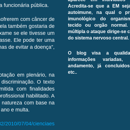
 funcionária pública.
Acredita-se que a EM se
autoimune, na qual o pr
imunológico do organi
sofrerem com câncer de
tecido ou orgão normal.
ela também gostaria de
múltipla o ataque dirige-se 
exame se ele tivesse um
do sistema nervoso central.
vasse. Ele pode ter uma
mas de evitar a doença”,
O blog visa a qualida
informações variadas,
andamento, já concluidos,
etc..
votação em plenário, na
discriminação. O texto
mitida com finalidades
fissional habilitado. A
r natureza com base na
 ano e multa.
182/2010/07/04/cienciaes