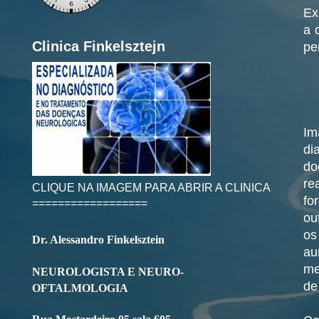
Ex
a 
Clinica Finkelsztejn
pe
Im
di
do
re
CLIQUE NA IMAGEM PARA ABRIR A CLINICA
fo
==================
ou
os
Dr. Alessandro Finkelsztein
au
me
NEUROLOGISTA E NEURO-
de
OFTALMOLOGIA