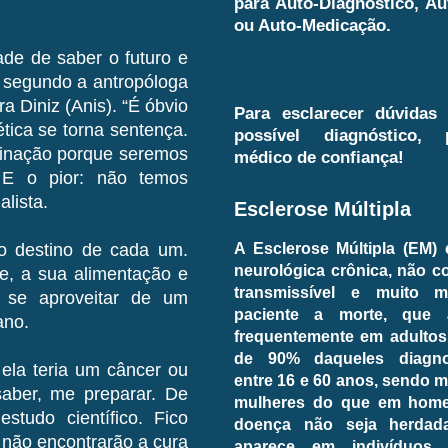
para Auto-Diagnóstico, Au
ou Auto-Medicação.
de de saber o futuro e
 segundo a antropóloga
a Diniz (Anis). “É óbvio
Para esclarecer dúvidas
ica se torna sentença.
possível diagnóstico,
minação porque seremos
médico de confiança!
 E o pior: não temos
alista.
Esclerose Múltipla
A Esclerose Múltipla (EM)
 o destino de cada um.
neurológica crônica, não c
e, a sua alimentação e
transmissível e muito 
 se aproveitar de um
paciente a morte, que 
ano.
frequentemente em adultos
de 90% daqueles diagno
ela teria um câncer ou
entre 16 e 60 anos, sendo
 saber, me preparar. De
mulheres do que em home
studo científico. Fico
doença não seja herdada
 não encontrarão a cura
aparece em indivíduos p