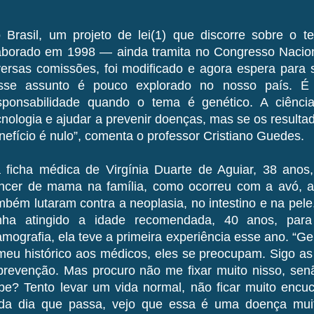
 Brasil, um projeto de lei(1) que discorre sobre o
aborado em 1998 — ainda tramita no Congresso Nacion
versas comissões, foi modificado e agora espera para 
sse assunto é pouco explorado no nosso país. É p
sponsabilidade quando o tema é genético. A ciência
cnologia e ajudar a prevenir doenças, mas se os resulta
nefício é nulo”, comenta o professor Cristiano Guedes.
 ficha médica de Virgínia Duarte de Aguiar, 38 anos, 
ncer de mama na família, como ocorreu com a avó, a 
mbém lutaram contra a neoplasia, no intestino e na pe
nha atingido a idade recomendada, 40 anos, pa
mografia, ela teve a primeira experiência esse ano. “G
meu histórico aos médicos, eles se preocupam. Sigo a
prevenção. Mas procuro não me fixar muito nisso, sen
be? Tento levar um vida normal, não ficar muito enc
da dia que passa, vejo que essa é uma doença muit