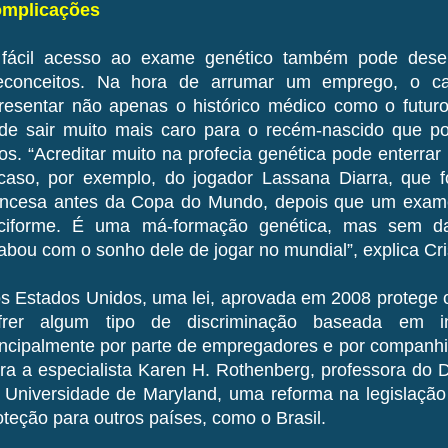
mplicações
fácil acesso ao exame genético também pode dese
econceitos. Na hora de arrumar um emprego, o ca
resentar não apenas o histórico médico como o futu
de sair muito mais caro para o recém-nascido que p
os. “Acreditar muito na profecia genética pode enterrar 
caso, por exemplo, do jogador Lassana Diarra, que f
ancesa antes da Copa do Mundo, depois que um exa
lciforme. É uma má-formação genética, mas sem da
abou com o sonho dele de jogar no mundial”, explica Cri
s Estados Unidos, uma lei, aprovada em 2008 protege 
frer algum tipo de discriminação baseada em in
incipalmente por parte de empregadores e por companhi
ra a especialista Karen H. Rothenberg, professora do 
 Universidade de Maryland, uma reforma na legislaçã
oteção para outros países, como o Brasil.