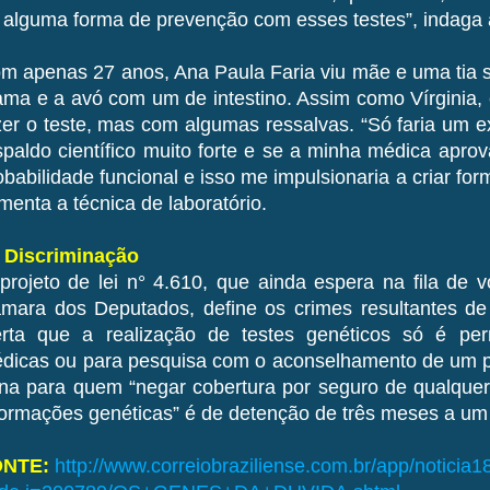
 alguma forma de prevenção com esses testes”, indaga a
m apenas 27 anos, Ana Paula Faria viu mãe e uma tia 
ma e a avó com um de intestino. Assim como Vírginia, 
zer o teste, mas com algumas ressalvas. “Só faria um 
spaldo científico muito forte e se a minha médica apro
obabilidade funcional e isso me impulsionaria a criar for
menta a técnica de laboratório.
- Discriminação
projeto de lei n° 4.610, que ainda espera na fila de 
mara dos Deputados, define os crimes resultantes de 
erta que a realização de testes genéticos só é per
dicas ou para pesquisa com o aconselhamento de um pro
na para quem “negar cobertura por seguro de qualque
formações genéticas” é de detenção de três meses a um
ONTE:
http://www.correiobraziliense.com.br/app/noticia