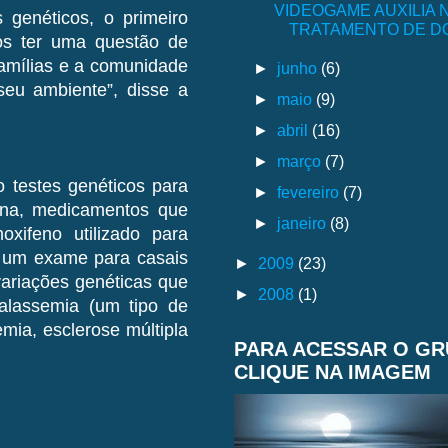
VIDEOGAME AUXILIA 
 genéticos, o primeiro
TRATAMENTO DE 
mos ter uma questão de
famílias e a comunidade
►
junho
(6)
eu ambiente”, disse a
►
maio
(9)
►
abril
(16)
►
março
(7)
 testes genéticos para
►
fevereiro
(7)
eína, medicamentos que
►
janeiro
(8)
oxifeno utilizado para
 um exame para casais
►
2009
(23)
ariações genéticas que
►
2008
(1)
talassemia (um tipo de
emia, esclerose múltipla
PARA ACESSAR O G
CLIQUE NA IMAGEM