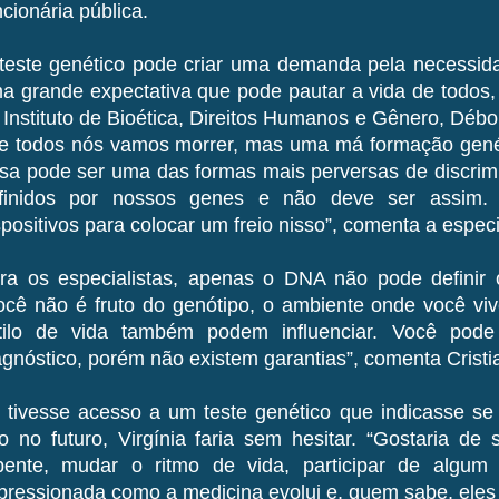
ncionária pública.
teste genético pode criar uma demanda pela necessida
a grande expectativa que pode pautar a vida de todos,
 Instituto de Bioética, Direitos Humanos e Gênero, Débor
e todos nós vamos morrer, mas uma má formação genét
sa pode ser uma das formas mais perversas de discri
finidos por nossos genes e não deve ser assim.
spositivos para colocar um freio nisso”, comenta a especi
ra os especialistas, apenas o DNA não pode definir
ocê não é fruto do genótipo, o ambiente onde você viv
tilo de vida também podem influenciar. Você pode
agnóstico, porém não existem garantias”, comenta Cristi
 tivesse acesso a um teste genético que indicasse se 
o no futuro, Virgínia faria sem hesitar. “Gostaria de
pente, mudar o ritmo de vida, participar de algum e
pressionada como a medicina evolui e, quem sabe, eles