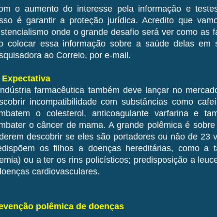
om o aumento do interesse pela informação e testes
sso é garantir a proteção jurídica. Acredito que va
istencialismo onde o grande desafio será ver como as 
o colocar essa informação sobre a saúde delas em s
squisadora ao Correio, por e-mail.
- Expectativa
indústria farmacêutica também deve lançar no mercado
scobrir incompatibilidade com substâncias como caf
mbatem o colesterol, anticoagulante varfarina e tam
mbater o câncer de mama. A grande polêmica é sobre
derem descobrir se eles são portadores ou não de 23 v
edispõem os filhos a doenças hereditárias, como a 
emia) ou a ter os rins policísticos; predisposição a leuc
doenças cardiovasculares.
evenção polêmica de doenças