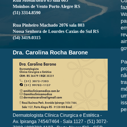
Rua Mostardeiro 05 sala 605
Co
Moinhos de Vento Porto Alegre RS
fa
(51) 3314.8590
Wa
pa
Rua Pinheiro Machado 2076 sala 803
en
Nossa Senhora de Lourdes Caxias do Sul RS
re
(54) 3419.0315
ai
go
Dra. Carolina Rocha Barone
Pa
pr
nã
tr
mé
um
is
pe
Dermatologista Clínica Cirurgica e Estética -
Av. Ipiranga 7454/7464 - Sala 1127 - (51) 3072-