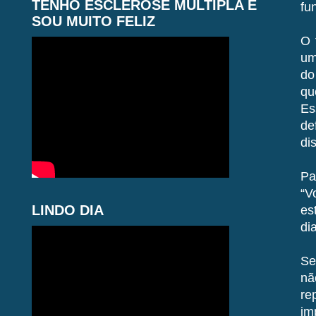
TENHO ESCLEROSE MÚLTIPLA E
fu
SOU MUITO FELIZ
O 
um
do
qu
Es
de
di
Pa
“V
LINDO DIA
es
di
Se
nã
re
im