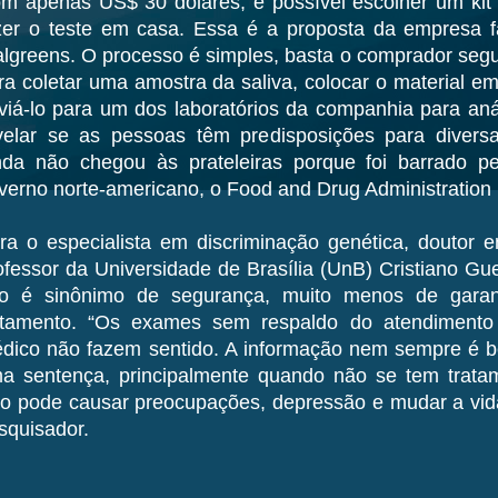
m apenas US$ 30 dólares, é possível escolher um kit 
zer o teste em casa. Essa é a proposta da empresa 
lgreens. O processo é simples, basta o comprador segui
ra coletar uma amostra da saliva, colocar o material 
viá-lo para um dos laboratórios da companhia para an
velar se as pessoas têm predisposições para divers
nda não chegou às prateleiras porque foi barrado p
verno norte-americano, o Food and Drug Administration
ra o especialista em discriminação genética, doutor 
ofessor da Universidade de Brasília (UnB) Cristiano Gu
o é sinônimo de segurança, muito menos de garan
atamento. “Os exames sem respaldo do atendimento
dico não fazem sentido. A informação nem sempre é b
a sentença, principalmente quando não se tem trata
so pode causar preocupações, depressão e mudar a vida
squisador.