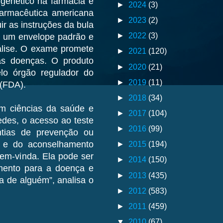
genético na farmácia e
►
2024
(3)
farmacêutica americana
►
2023
(2)
r as instruções da bula
►
2022
(3)
em um envelope padrão e
álise. O exame promete
►
2021
(120)
as doenças. O produto
►
2020
(21)
elo órgão regulador do
►
2019
(11)
 (FDA).
►
2018
(34)
em ciências da saúde e
►
2017
(104)
edes, o acesso ao teste
►
2016
(99)
tias de prevenção ou
►
2015
(194)
 e do aconselhamento
em-vinda. Ela pode ser
►
2014
(150)
mento para a doença e
►
2013
(435)
 de alguém”, analisa o
►
2012
(583)
►
2011
(459)
▼
2010
(67)