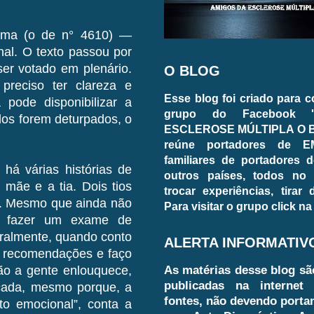
 tema (o de n° 4610) —
al. O texto passou por
ser votado em plenário.
O BLOG
reciso ter clareza e
Esse blog foi criado para 
 pode disponibilizar a
grupo do Facebook 
dos forem deturpados, o
ESCLEROSE MÚLTIPLA O BL
reúne portadores de E
familiares de portadores d
há várias histórias de
outros países, todos no
mãe e a tia. Dois tios
trocar experiências, tirar
le. Mesmo que ainda não
Para visitar o grupo click na
ra fazer um exame de
eralmente, quando conto
ALERTA INFORMATIV
s recomendações e faço
As matérias desse blog sã
ão a gente enlouquece,
publicadas na internet 
ucada, mesmo porque, a
fontes, não devendo porta
o emocional”, conta a