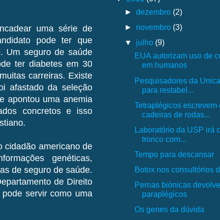
►
dezembro
(2)
►
novembro
(3)
ncadear uma série de
ndidato pode ter que
▼
julho
(9)
ro. Um seguro de saúde
EUA autorizam uso de cé
ode ter diabetes em 30
em humanos
muitas carreiras. Existe
Pesquisadores da Unica
oi afastado da seleção
para restabel...
me apontou uma anemia
Tetraplégicos escrevem 
dos concretos e isso
cadeiras de rodas...
stiano.
Laboratório da USP irá c
tronco com...
o cidadão americano de
Tempo para descansar
formações genéticas,
Botox nos consultórios d
as de seguro de saúde.
Departamento de Direito
Pernas biónicas devolv
o pode servir como uma
paraplégicos
Os genes da dúvida