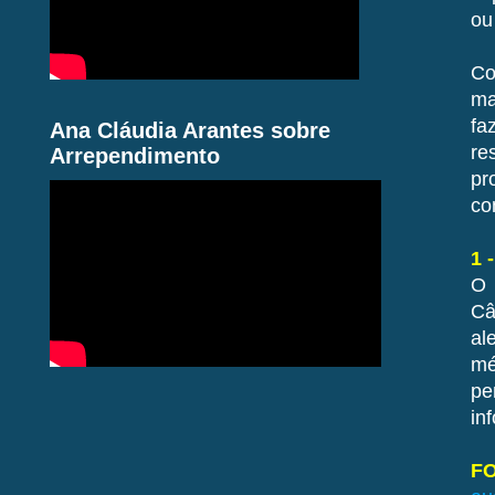
ou
Co
ma
fa
Ana Cláudia Arantes sobre
re
Arrependimento
pr
co
1 
O 
Câ
al
mé
pe
in
F