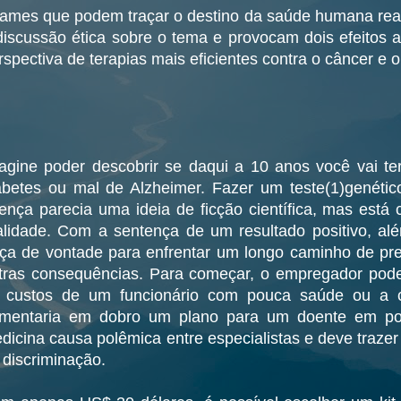
ames que podem traçar o destino da saúde humana reati
discussão ética sobre o tema e provocam dois efeitos 
rspectiva de terapias mais eficientes contra o câncer e o
agine poder descobrir se daqui a 10 anos você vai ter
abetes ou mal de Alzheimer. Fazer um teste(1)genétic
ença parecia uma ideia de ficção científica, mas está
alidade. Com a sentença de um resultado positivo, alé
rça de vontade para enfrentar um longo caminho de p
tras consequências. Para começar, o empregador pod
 custos de um funcionário com pouca saúde ou a 
mentaria em dobro um plano para um doente em pot
dicina causa polêmica entre especialistas e deve traze
 discriminação.