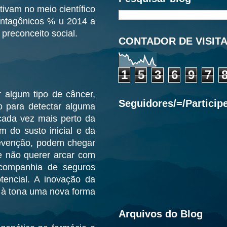
vam no meio científico
antagônicos % u 2014 a
 preconceito social.
CONTADOR DE VISIT
1
5
3
6
9
7
 algum tipo de câncer,
Seguidores/=/Particip
o para detectar alguma
 cada vez mais perto da
m do susto inicial e da
revenção, podem chegar
e não querer arcar com
companhia de seguros
encial. A inovação da
r à tona uma nova forma
Arquivos do Blog