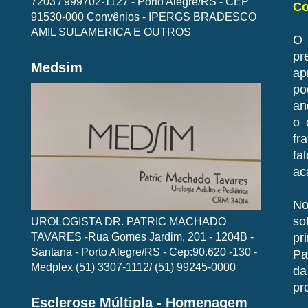
7203 / 999702-1127 - Porto Alegre/RS - CEP
Co
91530-000 Convênios - IPERGS BRADESCO
AMIL SULAMERICA E OUTROS
O 
pr
Medsim
ap
po
an
o 
fr
fa
ac
No
so
UROLOGISTA DR. PATRIC MACHADO
TAVARES -Rua Gomes Jardim, 201 - 1204B -
pr
Santana - Porto Alegre/RS - Cep:90.620 -130 -
Pa
Medplex (51) 3307-1112/ (51) 99245-0000
da
pr
Esclerose Múltipla - Homenagem