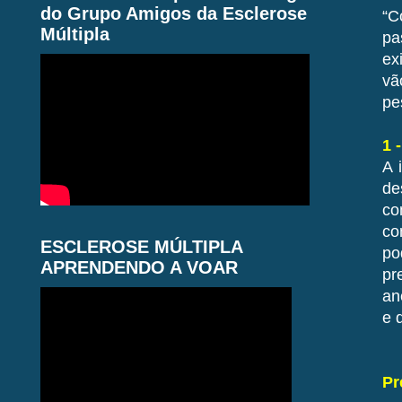
do Grupo Amigos da Esclerose
“C
Múltipla
pa
ex
vã
pe
1 
A 
de
co
co
ESCLEROSE MÚLTIPLA
po
APRENDENDO A VOAR
pr
an
e 
Pr