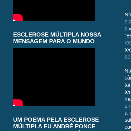
No
el
di
ESCLEROSE MÚLTIPLA NOSSA
“E
MENSAGEM PARA O MUNDO
re
te
be
Na
câ
ta
te
ma
o 
a 
UM POEMA PELA ESCLEROSE
sa
MÚLTIPLA EU ANDRÉ PONCE
ca