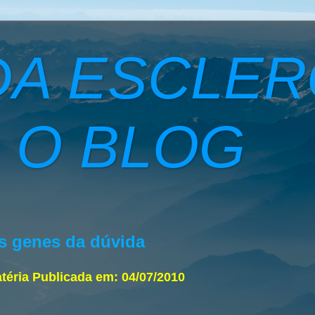
DA ESCLE
 O BLOG
s genes da dúvida
téria Publicada em:
04/07/2010